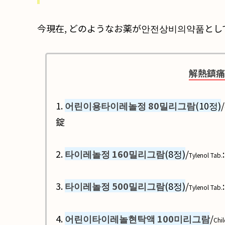
今現在, どのようなお薬が안전상비의약품と
解熱鎮痛
1.
어린이용타이레놀정 80밀리그람
(10정)
/
錠
2.
타이레놀정 160밀리그람
(8정)
/
Tylenol Tab.
3.
타이레놀정 500밀리그람
(8정)
/
Tylenol Tab.
4.
어린이타이레놀현탁액 100미리그람
/
Chil