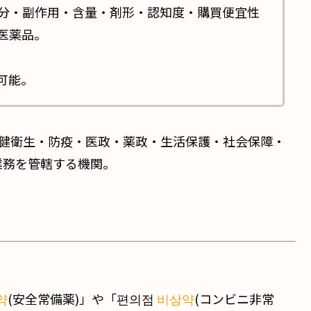
成分・副作用・含量・剤形・認知度・購買便宜性
医薬品。
可能。
健衛生・防疫・医政・薬政・生活保護・社会保障・
業務を管轄する機関。
약
(安全常備薬)」や「편의점
비상약
(コンビニ非常