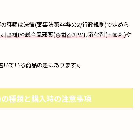
種類は法律(薬事法第44条の2/行政規則)で定めら
(해열제)や総合風邪薬(종합감기약)
,
消化剤(소화제)
や
置いている商品の差はあります)。
)の種類と購入時の注意事項