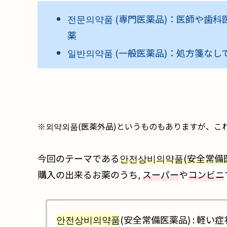
전문의약품 (専門医薬品)：医師や歯
薬
일반의약품 (一般医薬品)：処方箋な
※외약외품(医薬外品)というものもありますが、こ
今回のテーマである
안전상비의약품(安全常備
購入の出来るお薬のうち,
スーパー
や
コンビニ
안전상비의약품
(安全常備医薬品) : 軽