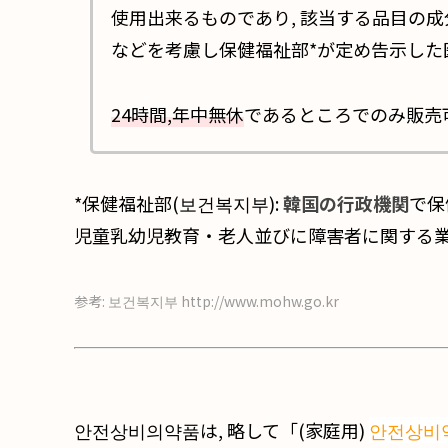
使用出来るものであり, 該当する品目の
などを考慮し保健福祉部*が定め告示した
24時間,年中無休
であるところでのみ販売
*保健福祉部(보건복지부):
韓国の行政機関
で保
児童乳幼児教育・老人並びに障害者に関する
参考: 보건복지부 http://www.mohw.go.kr
안전상비의약품は, 略して「(家庭用)
안전상비